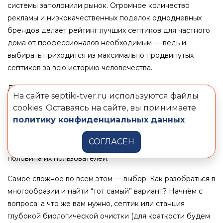
системы заполонили рынок. Огромное количество
рекламы и низкокачественных поделок однодневных
брендов делает рейтинг лучших септиков для частного
дома от профессионалов необходимым — ведь и
выбирать приходится из максимально продвинутых
септиков за всю историю человечества.
Лучшая автономная канализация для дома сегодня
На сайте septiki-tver.ru используются файлы
отнюдь не будет сложной в использовании. Да, для
cookies. Оставаясь на сайте, вы принимаете
установки могут понадобиться специальные
политику конфиденциальных данных
инструменты или экскаватор, но в целом, можно устано
СОГЛАСЕН
вить и самостоятельно, как и сделала наверное добрая
половина их пользователей.
Самое сложное во всём этом — выбор. Как разобраться в
многообразии и найти “тот самый” вариант? Начнём с
вопроса: а что же вам нужно, септик или станция
глубокой биологической очистки (для краткости будем