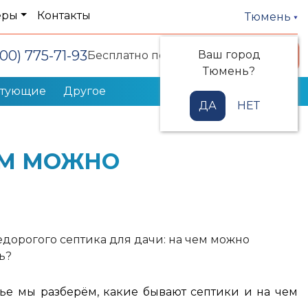
еры
Контакты
Тюмень
800) 775-71-93
Ваш город
Заказать звонок
Бесплатно по РФ
Тюмень?
ктующие
Другое
ДА
НЕТ
ЕМ МОЖНО
тье мы разберём, какие бывают септики и на чем