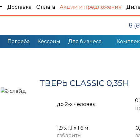
Доставка
Оплата
Акции и предложения
Дил
8 (
Погреба
Кессоны
Для бизнеса
Компле
ТВЕРЬ CLASSIC 0,35Н
0
до 2-х человек
п
1,9 х 1,1 х 1,6 м.
0
габариты
з