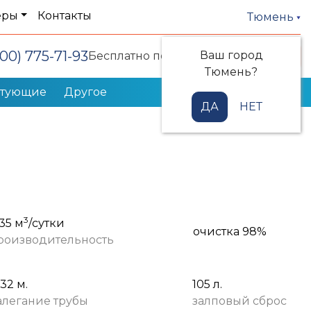
еры
Контакты
Тюмень
800) 775-71-93
Ваш город
Заказать звонок
Бесплатно по РФ
Тюмень?
ктующие
Другое
ДА
НЕТ
3
,35 м
/сутки
очистка 98%
роизводительность
,32 м.
105 л.
алегание трубы
залповый сброс