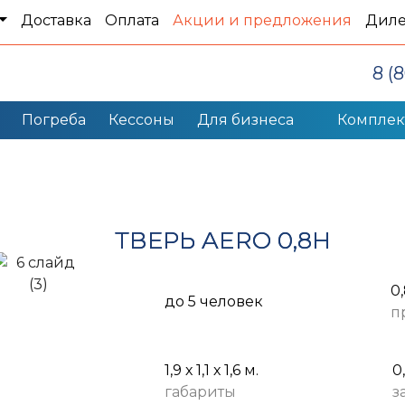
Доставка
Оплата
Акции и предложения
Дил
8 (
Погреба
Кессоны
Для бизнеса
Компле
ТВЕРЬ AERO 0,8Н
0
до 5 человек
п
1,9 х 1,1 х 1,6 м.
0
габариты
з