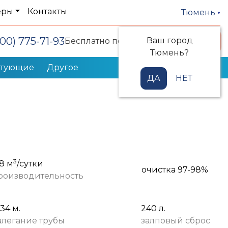
еры
Контакты
Тюмень
800) 775-71-93
Ваш город
Заказать звонок
Бесплатно по РФ
Тюмень?
ктующие
Другое
ДА
НЕТ
3
,8 м
/сутки
очистка 97-98%
роизводительность
,34 м.
240 л.
алегание трубы
залповый сброс