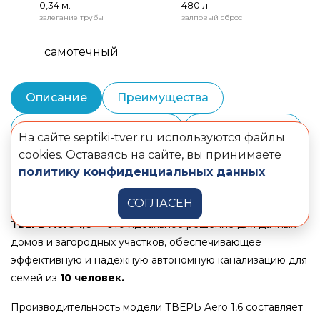
0,34 м.
480 л.
залегание трубы
залповый сброс
самотечный
Описание
Преимущества
Монтаж и шеф-монтаж
Комплектация
На сайте septiki-tver.ru используются файлы
cookies. Оставаясь на сайте, вы принимаете
Документы
политику конфиденциальных данных
СОГЛАСЕН
Станция очистки хозяйственно-бытовых сточных вод
ТВЕРЬ
Aero 1,6
— это идеальное решение для дачных
домов и загородных участков, обеспечивающее
эффективную и надежную автономную канализацию для
семей из
10 человек.
Производительность модели ТВЕРЬ Aero 1,6
составляет