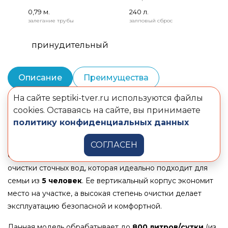
0,79 м.
240 л.
залегание трубы
залповый сброс
принудительный
Описание
Преимущества
На сайте septiki-tver.ru используются файлы
Монтаж и шеф-монтаж
Комплектация
cookies. Оставаясь на сайте, вы принимаете
Документы
политику конфиденциальных данных
СОГЛАСЕН
Станция ТВЕРЬ Pro 0,8Н
– это современная система
очистки сточных вод, которая идеально подходит для
семьи из
5 человек
. Ее вертикальный корпус экономит
место на участке, а высокая степень очистки делает
эксплуатацию безопасной и комфортной.
Данная модель обрабатывает до
800 литров/сутки
(из