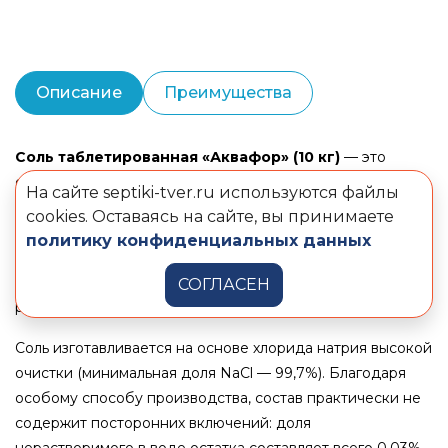
Описание
Преимущества
Соль таблетированная «Аквафор» (10 кг)
— это
специализированный расходный материал,
На сайте septiki-tver.ru используются файлы
разработанный для систем водоумягчения. Продукт
cookies. Оставаясь на сайте, вы принимаете
выпускается в виде спрессованных таблеток диаметром
политику конфиденциальных данных
25 мм и массой 13 граммов каждая, что обеспечивает
дозированное и равномерное растворение в баке
СОГЛАСЕН
регенерации.
Соль изготавливается на основе хлорида натрия высокой
очистки (минимальная доля NaCl —
99,7%
). Благодаря
особому способу производства, состав практически не
содержит посторонних включений: доля