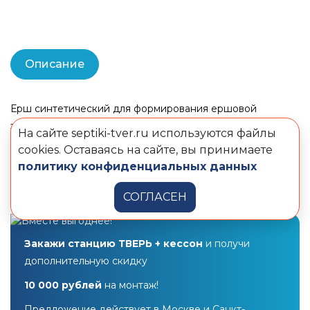
Описание
Ерш синтетический для формирования ершовой
загрузки внутри станции очистки
На сайте septiki-tver.ru используются файлы
cookies. Оставаясь на сайте, вы принимаете
Длина
1000мм
политику конфиденциальных данных
Диаметр
120мм
СОГЛАСЕН
Закажи станцию ТВЕРЬ + кессон
и получи
дополнительную скидку
10 000 рублей
на монтаж!
Предложение действует в Москве и Санкт-