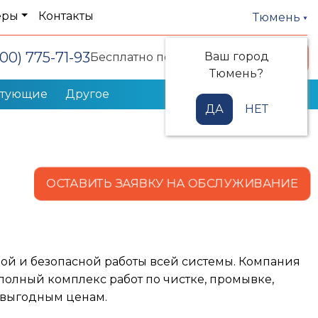
еры
Контакты
Тюмень
800) 775-71-93
Ваш город
Заказать звонок
Бесплатно по РФ
Тюмень?
ктующие
Другое
ДА
НЕТ
ОСТАВИТЬ ЗАЯВКУ НА ОБСЛУЖИВАНИЕ
ной и безопасной работы всей системы. Компания
олный комплекс работ по
чистке, промывке,
 выгодным ценам.